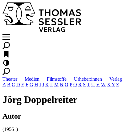
Theater
Medien
Filmstoffe
Urheber:innen
Verlag
A
B
C
D
E
F
G
H
I
J
K
L
M
N
O
P
Q
R
S
T
U
V
W
X
Y
Z
Jörg Doppelreiter
Autor
(1956–)