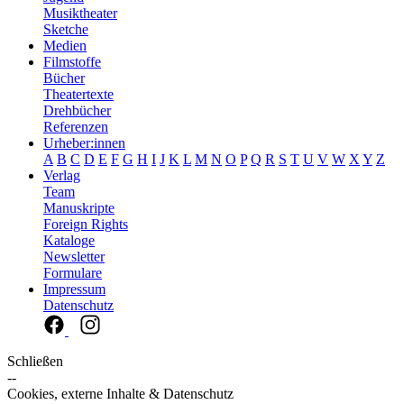
Musiktheater
Sketche
Medien
Filmstoffe
Bücher
Theatertexte
Drehbücher
Referenzen
Urheber:innen
A
B
C
D
E
F
G
H
I
J
K
L
M
N
O
P
Q
R
S
T
U
V
W
X
Y
Z
Verlag
Team
Manuskripte
Foreign Rights
Kataloge
Newsletter
Formulare
Impressum
Datenschutz
Schließen
--
Cookies, externe Inhalte & Datenschutz