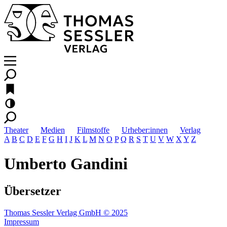
Theater
Medien
Filmstoffe
Urheber:innen
Verlag
A
B
C
D
E
F
G
H
I
J
K
L
M
N
O
P
Q
R
S
T
U
V
W
X
Y
Z
Umberto Gandini
Übersetzer
Thomas Sessler Verlag GmbH © 2025
Impressum