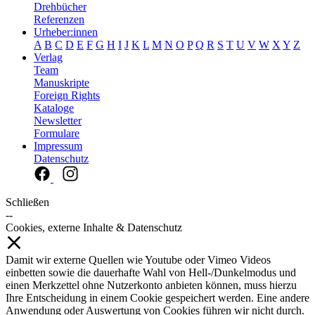
Drehbücher
Referenzen
Urheber:innen
A
B
C
D
E
F
G
H
I
J
K
L
M
N
O
P
Q
R
S
T
U
V
W
X
Y
Z
Verlag
Team
Manuskripte
Foreign Rights
Kataloge
Newsletter
Formulare
Impressum
Datenschutz
Schließen
--
Cookies, externe Inhalte & Datenschutz
Damit wir externe Quellen wie Youtube oder Vimeo Videos
einbetten sowie die dauerhafte Wahl von Hell-/Dunkelmodus und
einen Merkzettel ohne Nutzerkonto anbieten können, muss hierzu
Ihre Entscheidung in einem Cookie gespeichert werden. Eine andere
Anwendung oder Auswertung von Cookies führen wir nicht durch.