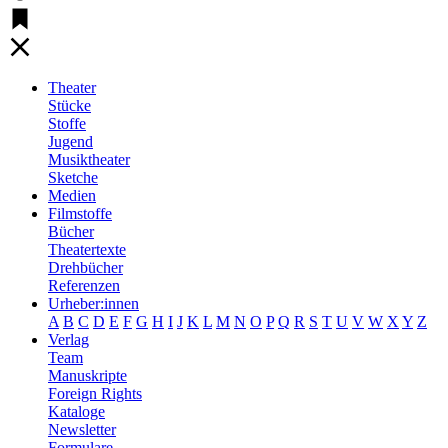
Theater
Stücke
Stoffe
Jugend
Musiktheater
Sketche
Medien
Filmstoffe
Bücher
Theatertexte
Drehbücher
Referenzen
Urheber:innen
A
B
C
D
E
F
G
H
I
J
K
L
M
N
O
P
Q
R
S
T
U
V
W
X
Y
Z
Verlag
Team
Manuskripte
Foreign Rights
Kataloge
Newsletter
Formulare