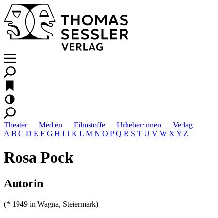
Theater
Medien
Filmstoffe
Urheber:innen
Verlag
A
B
C
D
E
F
G
H
I
J
K
L
M
N
O
P
Q
R
S
T
U
V
W
X
Y
Z
Rosa Pock
Autorin
(* 1949 in Wagna, Steiermark)