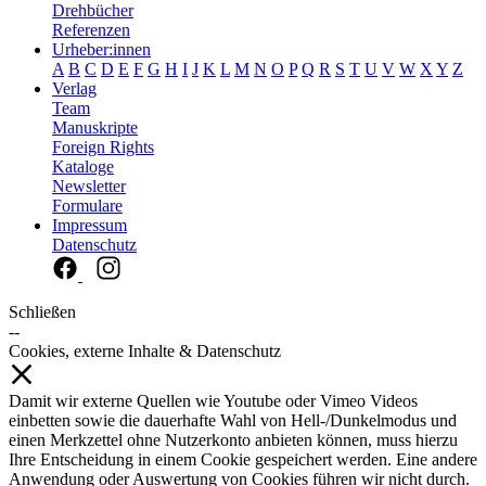
Drehbücher
Referenzen
Urheber:innen
A
B
C
D
E
F
G
H
I
J
K
L
M
N
O
P
Q
R
S
T
U
V
W
X
Y
Z
Verlag
Team
Manuskripte
Foreign Rights
Kataloge
Newsletter
Formulare
Impressum
Datenschutz
Schließen
--
Cookies, externe Inhalte & Datenschutz
Damit wir externe Quellen wie Youtube oder Vimeo Videos
einbetten sowie die dauerhafte Wahl von Hell-/Dunkelmodus und
einen Merkzettel ohne Nutzerkonto anbieten können, muss hierzu
Ihre Entscheidung in einem Cookie gespeichert werden. Eine andere
Anwendung oder Auswertung von Cookies führen wir nicht durch.