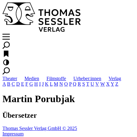
Theater
Medien
Filmstoffe
Urheber:innen
Verlag
A
B
C
D
E
F
G
H
I
J
K
L
M
N
O
P
Q
R
S
T
U
V
W
X
Y
Z
Martin Porubjak
Übersetzer
Thomas Sessler Verlag GmbH © 2025
Impressum