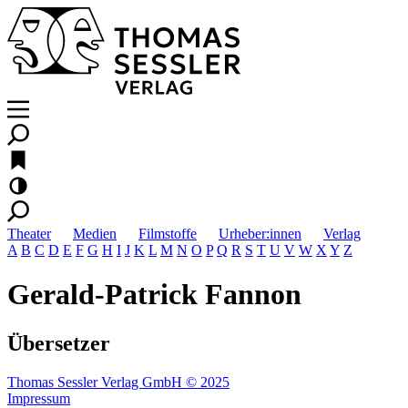
Theater
Medien
Filmstoffe
Urheber:innen
Verlag
A
B
C
D
E
F
G
H
I
J
K
L
M
N
O
P
Q
R
S
T
U
V
W
X
Y
Z
Gerald-Patrick Fannon
Übersetzer
Thomas Sessler Verlag GmbH © 2025
Impressum