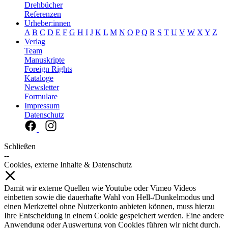
Drehbücher
Referenzen
Urheber:innen
A
B
C
D
E
F
G
H
I
J
K
L
M
N
O
P
Q
R
S
T
U
V
W
X
Y
Z
Verlag
Team
Manuskripte
Foreign Rights
Kataloge
Newsletter
Formulare
Impressum
Datenschutz
Schließen
--
Cookies, externe Inhalte & Datenschutz
Damit wir externe Quellen wie Youtube oder Vimeo Videos
einbetten sowie die dauerhafte Wahl von Hell-/Dunkelmodus und
einen Merkzettel ohne Nutzerkonto anbieten können, muss hierzu
Ihre Entscheidung in einem Cookie gespeichert werden. Eine andere
Anwendung oder Auswertung von Cookies führen wir nicht durch.