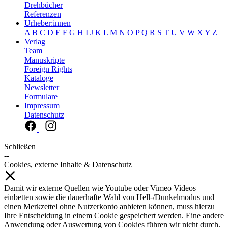
Drehbücher
Referenzen
Urheber:innen
A
B
C
D
E
F
G
H
I
J
K
L
M
N
O
P
Q
R
S
T
U
V
W
X
Y
Z
Verlag
Team
Manuskripte
Foreign Rights
Kataloge
Newsletter
Formulare
Impressum
Datenschutz
Schließen
--
Cookies, externe Inhalte & Datenschutz
Damit wir externe Quellen wie Youtube oder Vimeo Videos
einbetten sowie die dauerhafte Wahl von Hell-/Dunkelmodus und
einen Merkzettel ohne Nutzerkonto anbieten können, muss hierzu
Ihre Entscheidung in einem Cookie gespeichert werden. Eine andere
Anwendung oder Auswertung von Cookies führen wir nicht durch.