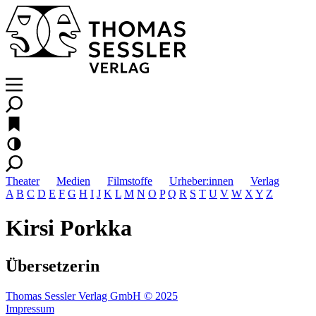
Theater
Medien
Filmstoffe
Urheber:innen
Verlag
A
B
C
D
E
F
G
H
I
J
K
L
M
N
O
P
Q
R
S
T
U
V
W
X
Y
Z
Kirsi Porkka
Übersetzerin
Thomas Sessler Verlag GmbH © 2025
Impressum