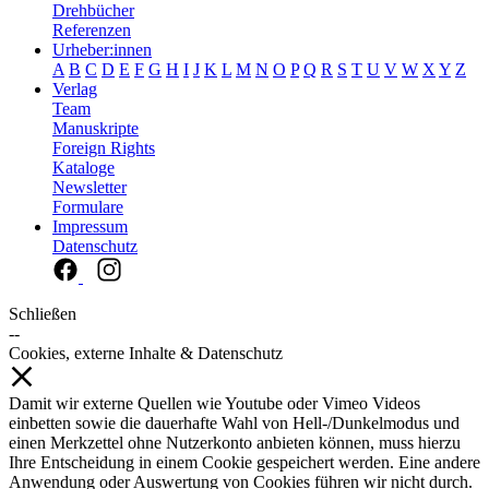
Drehbücher
Referenzen
Urheber:innen
A
B
C
D
E
F
G
H
I
J
K
L
M
N
O
P
Q
R
S
T
U
V
W
X
Y
Z
Verlag
Team
Manuskripte
Foreign Rights
Kataloge
Newsletter
Formulare
Impressum
Datenschutz
Schließen
--
Cookies, externe Inhalte & Datenschutz
Damit wir externe Quellen wie Youtube oder Vimeo Videos
einbetten sowie die dauerhafte Wahl von Hell-/Dunkelmodus und
einen Merkzettel ohne Nutzerkonto anbieten können, muss hierzu
Ihre Entscheidung in einem Cookie gespeichert werden. Eine andere
Anwendung oder Auswertung von Cookies führen wir nicht durch.