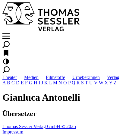
Theater
Medien
Filmstoffe
Urheber:innen
Verlag
A
B
C
D
E
F
G
H
I
J
K
L
M
N
O
P
Q
R
S
T
U
V
W
X
Y
Z
Gianluca Antonelli
Übersetzer
Thomas Sessler Verlag GmbH © 2025
Impressum