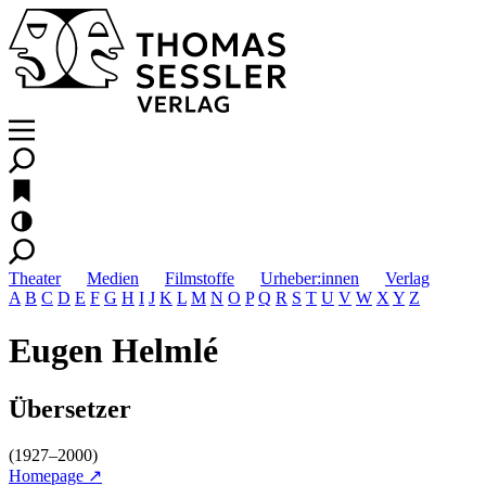
Theater
Medien
Filmstoffe
Urheber:innen
Verlag
A
B
C
D
E
F
G
H
I
J
K
L
M
N
O
P
Q
R
S
T
U
V
W
X
Y
Z
Eugen Helmlé
Übersetzer
(1927–2000)
Homepage ↗