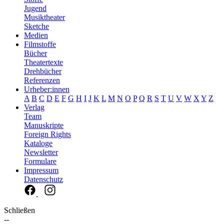
Jugend
Musiktheater
Sketche
Medien
Filmstoffe
Bücher
Theatertexte
Drehbücher
Referenzen
Urheber:innen
A
B
C
D
E
F
G
H
I
J
K
L
M
N
O
P
Q
R
S
T
U
V
W
X
Y
Z
Verlag
Team
Manuskripte
Foreign Rights
Kataloge
Newsletter
Formulare
Impressum
Datenschutz
Schließen
--