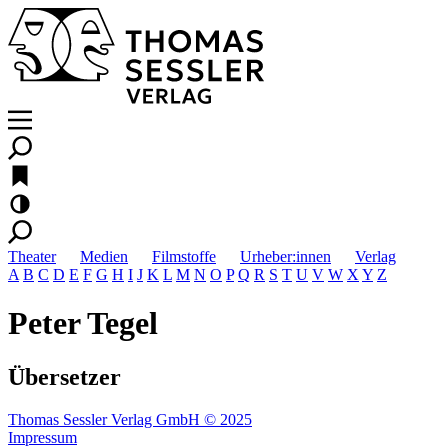
Theater
Medien
Filmstoffe
Urheber:innen
Verlag
A
B
C
D
E
F
G
H
I
J
K
L
M
N
O
P
Q
R
S
T
U
V
W
X
Y
Z
Peter Tegel
Übersetzer
Thomas Sessler Verlag GmbH © 2025
Impressum