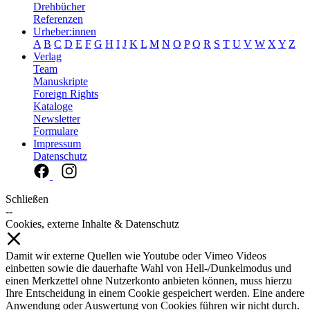
Drehbücher
Referenzen
Urheber:innen
A
B
C
D
E
F
G
H
I
J
K
L
M
N
O
P
Q
R
S
T
U
V
W
X
Y
Z
Verlag
Team
Manuskripte
Foreign Rights
Kataloge
Newsletter
Formulare
Impressum
Datenschutz
Schließen
--
Cookies, externe Inhalte & Datenschutz
Damit wir externe Quellen wie Youtube oder Vimeo Videos
einbetten sowie die dauerhafte Wahl von Hell-/Dunkelmodus und
einen Merkzettel ohne Nutzerkonto anbieten können, muss hierzu
Ihre Entscheidung in einem Cookie gespeichert werden. Eine andere
Anwendung oder Auswertung von Cookies führen wir nicht durch.