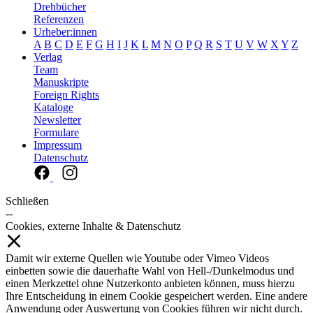
Drehbücher
Referenzen
Urheber:innen
A
B
C
D
E
F
G
H
I
J
K
L
M
N
O
P
Q
R
S
T
U
V
W
X
Y
Z
Verlag
Team
Manuskripte
Foreign Rights
Kataloge
Newsletter
Formulare
Impressum
Datenschutz
Schließen
--
Cookies, externe Inhalte & Datenschutz
Damit wir externe Quellen wie Youtube oder Vimeo Videos
einbetten sowie die dauerhafte Wahl von Hell-/Dunkelmodus und
einen Merkzettel ohne Nutzerkonto anbieten können, muss hierzu
Ihre Entscheidung in einem Cookie gespeichert werden. Eine andere
Anwendung oder Auswertung von Cookies führen wir nicht durch.