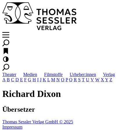
Theater
Medien
Filmstoffe
Urheber:innen
Verlag
A
B
C
D
E
F
G
H
I
J
K
L
M
N
O
P
Q
R
S
T
U
V
W
X
Y
Z
Richard Dixon
Übersetzer
Thomas Sessler Verlag GmbH © 2025
Impressum