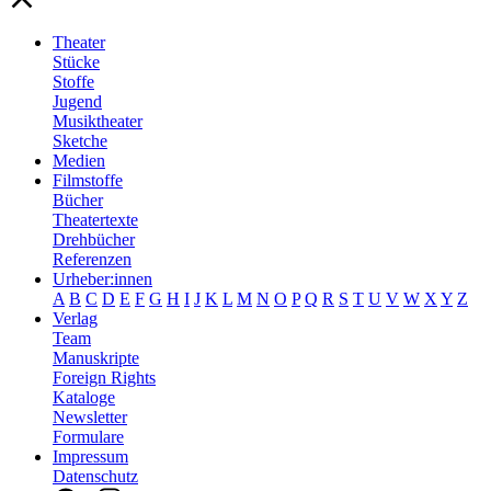
Theater
Stücke
Stoffe
Jugend
Musiktheater
Sketche
Medien
Filmstoffe
Bücher
Theatertexte
Drehbücher
Referenzen
Urheber:innen
A
B
C
D
E
F
G
H
I
J
K
L
M
N
O
P
Q
R
S
T
U
V
W
X
Y
Z
Verlag
Team
Manuskripte
Foreign Rights
Kataloge
Newsletter
Formulare
Impressum
Datenschutz