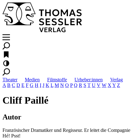
Theater
Medien
Filmstoffe
Urheber:innen
Verlag
A
B
C
D
E
F
G
H
I
J
K
L
M
N
O
P
Q
R
S
T
U
V
W
X
Y
Z
Cliff Paillé
Autor
Französischer Dramatiker und Regisseur. Er leitet die Compagnie
Hé! Psst!