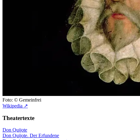
Foto: © Gemeinfrei
Wikipedia ↗
Theatertexte
Don Quijote
Don Quijote. Der Erfundene