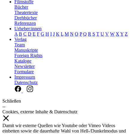
Filmstoffe
Bücher
Theatertexte
Drehbücher
Referenzen
Urheber:innen
A
B
C
D
E
F
G
H
I
J
K
L
M
N
O
P
Q
R
S
T
U
V
W
X
Y
Z
Verlag
Team
Manuskripte
Foreign Rights
Kataloge
Newsletter
Formulare
Impressum
Datenschutz
Schließen
--
Cookies, externe Inhalte & Datenschutz
Damit wir externe Quellen wie Youtube oder Vimeo Videos
einbetten sowie die dauerhafte Wahl von Hell-/Dunkelmodus und