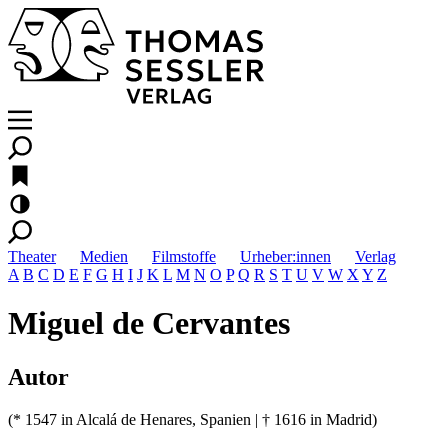
Theater
Medien
Filmstoffe
Urheber:innen
Verlag
A
B
C
D
E
F
G
H
I
J
K
L
M
N
O
P
Q
R
S
T
U
V
W
X
Y
Z
Miguel de Cervantes
Autor
(* 1547 in Alcalá de Henares, Spanien | † 1616 in Madrid)