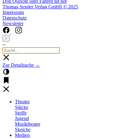
Don Quixote oder Fahren tut not
Thomas Sessler Verlag GmbH © 2025
Impressum
Datenschutz
Newsletter
↑
--
Zur Detailsuche →
Theater
Stücke
Stoffe
Jugend
Musiktheater
Sketche
Medien