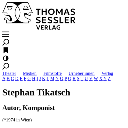
Theater
Medien
Filmstoffe
Urheber:innen
Verlag
A
B
C
D
E
F
G
H
I
J
K
L
M
N
O
P
Q
R
S
T
U
V
W
X
Y
Z
Stephan Tikatsch
Autor, Komponist
(*1974 in Wien)