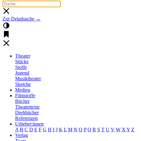
Zur Detailsuche →
Theater
Stücke
Stoffe
Jugend
Musiktheater
Sketche
Medien
Filmstoffe
Bücher
Theatertexte
Drehbücher
Referenzen
Urheber:innen
A
B
C
D
E
F
G
H
I
J
K
L
M
N
O
P
Q
R
S
T
U
V
W
X
Y
Z
Verlag
Team