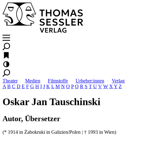
Theater
Medien
Filmstoffe
Urheber:innen
Verlag
A
B
C
D
E
F
G
H
I
J
K
L
M
N
O
P
Q
R
S
T
U
V
W
X
Y
Z
Oskar Jan Tauschinski
Autor, Übersetzer
(* 1914 in Żabokruki in Galizien/Polen | † 1993 in Wien)