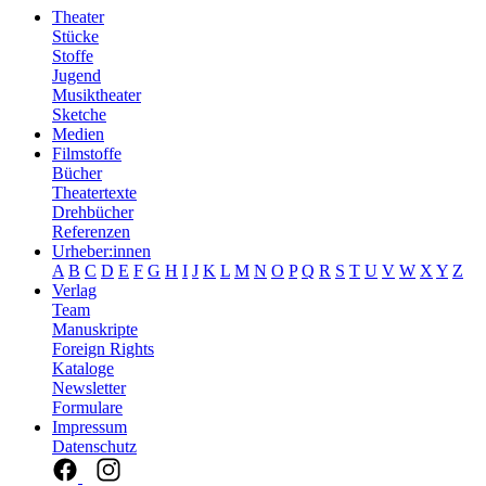
Theater
Stücke
Stoffe
Jugend
Musiktheater
Sketche
Medien
Filmstoffe
Bücher
Theatertexte
Drehbücher
Referenzen
Urheber:innen
A
B
C
D
E
F
G
H
I
J
K
L
M
N
O
P
Q
R
S
T
U
V
W
X
Y
Z
Verlag
Team
Manuskripte
Foreign Rights
Kataloge
Newsletter
Formulare
Impressum
Datenschutz