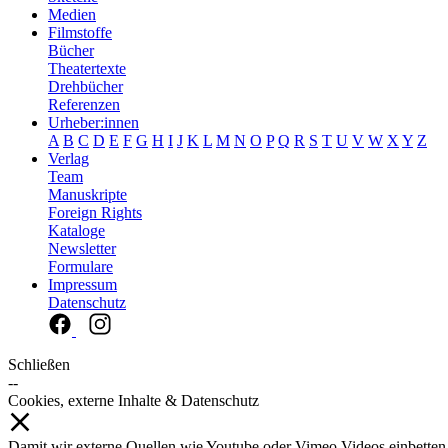
Medien
Filmstoffe
Bücher
Theatertexte
Drehbücher
Referenzen
Urheber:innen
A
B
C
D
E
F
G
H
I
J
K
L
M
N
O
P
Q
R
S
T
U
V
W
X
Y
Z
Verlag
Team
Manuskripte
Foreign Rights
Kataloge
Newsletter
Formulare
Impressum
Datenschutz
Schließen
--
Cookies, externe Inhalte & Datenschutz
Damit wir externe Quellen wie Youtube oder Vimeo Videos einbetten