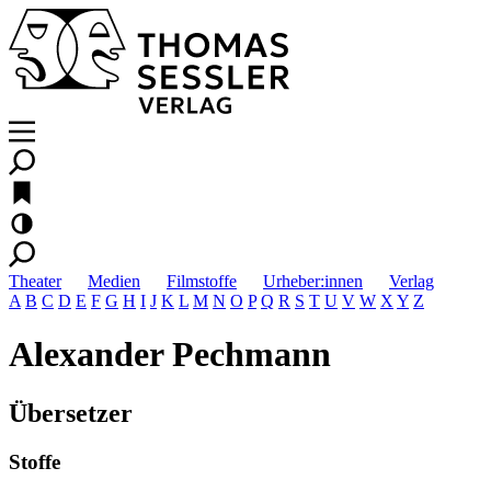
Theater
Medien
Filmstoffe
Urheber:innen
Verlag
A
B
C
D
E
F
G
H
I
J
K
L
M
N
O
P
Q
R
S
T
U
V
W
X
Y
Z
Alexander Pechmann
Übersetzer
Stoffe