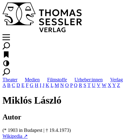
Theater
Medien
Filmstoffe
Urheber:innen
Verlag
A
B
C
D
E
F
G
H
I
J
K
L
M
N
O
P
Q
R
S
T
U
V
W
X
Y
Z
Miklós László
Autor
(* 1903 in Budapest | † 19.4.1973)
Wikipedia ↗