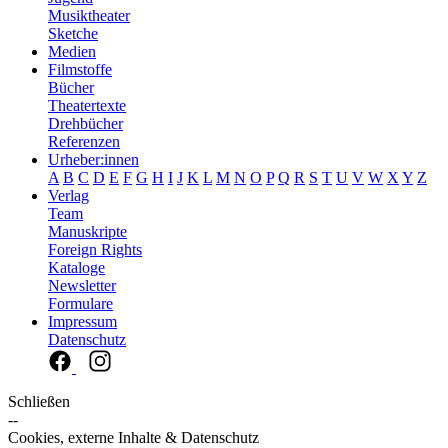
Musiktheater
Sketche
Medien
Filmstoffe
Bücher
Theatertexte
Drehbücher
Referenzen
Urheber:innen
A
B
C
D
E
F
G
H
I
J
K
L
M
N
O
P
Q
R
S
T
U
V
W
X
Y
Z
Verlag
Team
Manuskripte
Foreign Rights
Kataloge
Newsletter
Formulare
Impressum
Datenschutz
Schließen
--
Cookies, externe Inhalte & Datenschutz