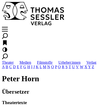
Theater
Medien
Filmstoffe
Urheber:innen
Verlag
A
B
C
D
E
F
G
H
I
J
K
L
M
N
O
P
Q
R
S
T
U
V
W
X
Y
Z
Peter Horn
Übersetzer
Theatertexte