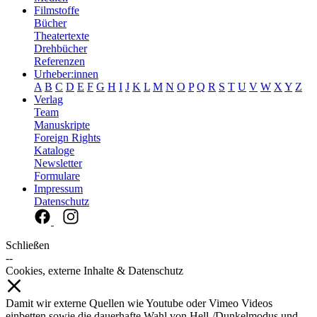
Filmstoffe
Bücher
Theatertexte
Drehbücher
Referenzen
Urheber:innen
A
B
C
D
E
F
G
H
I
J
K
L
M
N
O
P
Q
R
S
T
U
V
W
X
Y
Z
Verlag
Team
Manuskripte
Foreign Rights
Kataloge
Newsletter
Formulare
Impressum
Datenschutz
Schließen
--
Cookies, externe Inhalte & Datenschutz
Damit wir externe Quellen wie Youtube oder Vimeo Videos
einbetten sowie die dauerhafte Wahl von Hell-/Dunkelmodus und