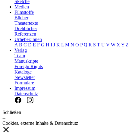
Sketche
Medien
Filmstoffe
Bücher
Theatertexte
Drehbücher
Referenzen
Urheber:innen
A
B
C
D
E
F
G
H
I
J
K
L
M
N
O
P
Q
R
S
T
U
V
W
X
Y
Z
Verlag
Team
Manuskripte
Foreign Rights
Kataloge
Newsletter
Formulare
Impressum
Datenschutz
Schließen
--
Cookies, externe Inhalte & Datenschutz