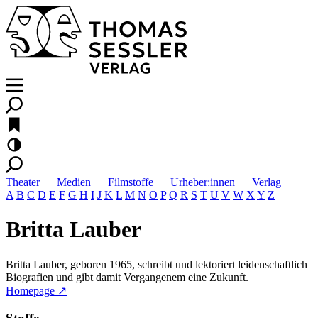
Theater
Medien
Filmstoffe
Urheber:innen
Verlag
A
B
C
D
E
F
G
H
I
J
K
L
M
N
O
P
Q
R
S
T
U
V
W
X
Y
Z
Britta Lauber
Britta Lauber, geboren 1965, schreibt und lektoriert leidenschaftlich
Biografien und gibt damit Vergangenem eine Zukunft.
Homepage ↗