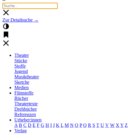
Zur Detailsuche →
Theater
Stücke
Stoffe
Jugend
Musiktheater
Sketche
Medien
Filmstoffe
Bücher
Theatertexte
Drehbücher
Referenzen
Urheber:innen
A
B
C
D
E
F
G
H
I
J
K
L
M
N
O
P
Q
R
S
T
U
V
W
X
Y
Z
Verlag