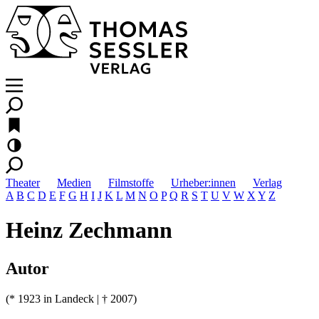
Theater
Medien
Filmstoffe
Urheber:innen
Verlag
A
B
C
D
E
F
G
H
I
J
K
L
M
N
O
P
Q
R
S
T
U
V
W
X
Y
Z
Heinz Zechmann
Autor
(* 1923 in Landeck | † 2007)