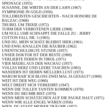
SPIONAGE (1955)
SUSANNE, DIE WIRTIN AN DER LAHN (1967)
SYMPHONIE IN GOLD (1956)
TOLLDREISTEN GESCHICHTEN - NACH HONORE DE
BALZAC (1968)
TRUBEL UM TRIXIE (1972)
TURM DER VERBOTENEN LIEBE (1968)
UM NULL UHR SCHNAPPT DIE FALLE ZU - JERRY
COTTON FALL NR. 3 (1965)
UND DU, MEIN SCHATZ BLEIBST HIER (1961)
UND EWIG KNALLEN DIE RÄUBER (1962)
UNENTSCHULDIGTE STUNDE (1957)
UNSER DOKTOR IST DER BESTE (1969)
VERLIEBTE FERIEN IN TIROL (1971)
VIER MÄDEL AUS DER WACHAU (1957)
VOLLES HERZ UND LEERE TASCHEN (1963)
WANDERN IST HERRN MÜLLERS LUST (1973)
WARUM HAB' ICH BLOSS ZWEI MAL JA GESAGT? (1969)
WEIT IST DER WEG (1960)
WELT DREHT SICH VERKEHRT (1947)
WENN DIE TOLLEN TANTEN KOMMEN (1970)
WENN DU BEI MIR BIST (1970)
WENN MEIN SCHÄTZCHEN AUF DIE PAUKE HAUT (1971)
WENN WIR ALLE ENGEL WÄREN (1956)
WIEN, DU STADT MEINER TRÄUME (1957)