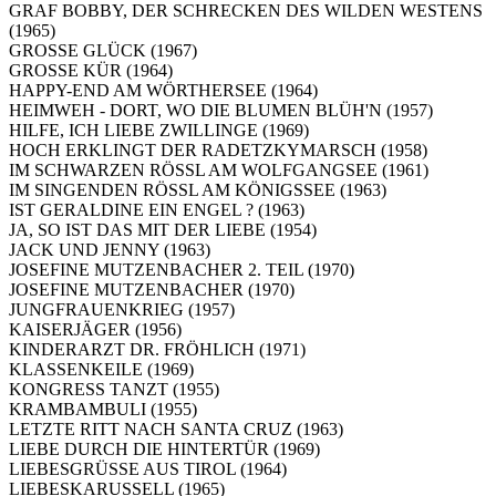
GRAF BOBBY, DER SCHRECKEN DES WILDEN WESTENS
(1965)
GROSSE GLÜCK (1967)
GROSSE KÜR (1964)
HAPPY-END AM WÖRTHERSEE (1964)
HEIMWEH - DORT, WO DIE BLUMEN BLÜH'N (1957)
HILFE, ICH LIEBE ZWILLINGE (1969)
HOCH ERKLINGT DER RADETZKYMARSCH (1958)
IM SCHWARZEN RÖSSL AM WOLFGANGSEE (1961)
IM SINGENDEN RÖSSL AM KÖNIGSSEE (1963)
IST GERALDINE EIN ENGEL ? (1963)
JA, SO IST DAS MIT DER LIEBE (1954)
JACK UND JENNY (1963)
JOSEFINE MUTZENBACHER 2. TEIL (1970)
JOSEFINE MUTZENBACHER (1970)
JUNGFRAUENKRIEG (1957)
KAISERJÄGER (1956)
KINDERARZT DR. FRÖHLICH (1971)
KLASSENKEILE (1969)
KONGRESS TANZT (1955)
KRAMBAMBULI (1955)
LETZTE RITT NACH SANTA CRUZ (1963)
LIEBE DURCH DIE HINTERTÜR (1969)
LIEBESGRÜSSE AUS TIROL (1964)
LIEBESKARUSSELL (1965)