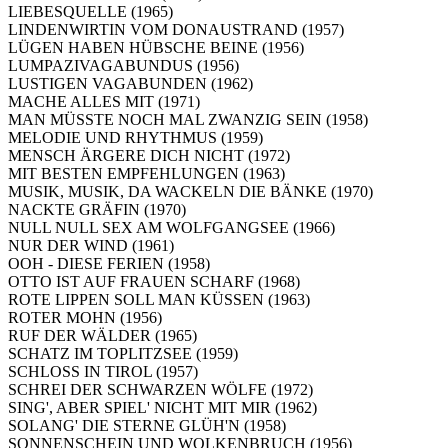
LIEBESQUELLE (1965)
LINDENWIRTIN VOM DONAUSTRAND (1957)
LÜGEN HABEN HÜBSCHE BEINE (1956)
LUMPAZIVAGABUNDUS (1956)
LUSTIGEN VAGABUNDEN (1962)
MACHE ALLES MIT (1971)
MAN MÜSSTE NOCH MAL ZWANZIG SEIN (1958)
MELODIE UND RHYTHMUS (1959)
MENSCH ÄRGERE DICH NICHT (1972)
MIT BESTEN EMPFEHLUNGEN (1963)
MUSIK, MUSIK, DA WACKELN DIE BÄNKE (1970)
NACKTE GRÄFIN (1970)
NULL NULL SEX AM WOLFGANGSEE (1966)
NUR DER WIND (1961)
OOH - DIESE FERIEN (1958)
OTTO IST AUF FRAUEN SCHARF (1968)
ROTE LIPPEN SOLL MAN KÜSSEN (1963)
ROTER MOHN (1956)
RUF DER WÄLDER (1965)
SCHATZ IM TOPLITZSEE (1959)
SCHLOSS IN TIROL (1957)
SCHREI DER SCHWARZEN WÖLFE (1972)
SING', ABER SPIEL' NICHT MIT MIR (1962)
SOLANG' DIE STERNE GLÜH'N (1958)
SONNENSCHEIN UND WOLKENBRUCH (1956)