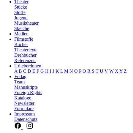
Theater
Stücke
Stoffe
Jugend
Musiktheater
Sketche
Medien
Filmstoffe
Bücher
Theatertexte
Drehbücher
Referenzen
Urheber:innen
A
B
C
D
E
F
G
H
I
J
K
L
M
N
O
P
Q
R
S
T
U
V
W
X
Y
Z
Verlag
Team
Manuskripte
Foreign Rights
Kataloge
Newsletter
Formulare
Impressum
Datenschutz