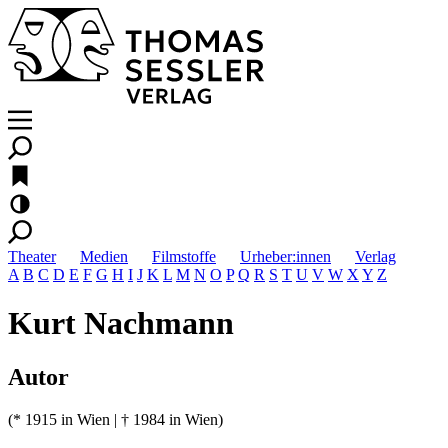
Theater
Medien
Filmstoffe
Urheber:innen
Verlag
A
B
C
D
E
F
G
H
I
J
K
L
M
N
O
P
Q
R
S
T
U
V
W
X
Y
Z
Kurt Nachmann
Autor
(* 1915 in Wien | † 1984 in Wien)