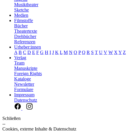
Musiktheater
Sketche
Medien
Filmstoffe
Bücher
Theatertexte
Drehbücher
Referenzen
Urheber:innen
A
B
C
D
E
F
G
H
I
J
K
L
M
N
O
P
Q
R
S
T
U
V
W
X
Y
Z
Verlag
Team
Manuskripte
Foreign Rights
Kataloge
Newsletter
Formulare
Impressum
Datenschutz
Schließen
--
Cookies, externe Inhalte & Datenschutz