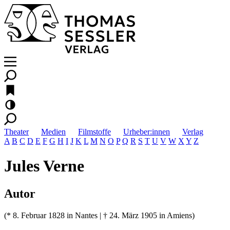
Theater
Medien
Filmstoffe
Urheber:innen
Verlag
A
B
C
D
E
F
G
H
I
J
K
L
M
N
O
P
Q
R
S
T
U
V
W
X
Y
Z
Jules Verne
Autor
(* 8. Februar 1828 in Nantes | † 24. März 1905 in Amiens)