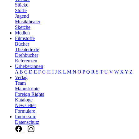
Stücke
Stoffe
Jugend
Musiktheater
Sketche
Medien
Filmstoffe
Bücher
Theatertexte
Drehbücher
Referenzen
Urheber:innen
A
B
C
D
E
F
G
H
I
J
K
L
M
N
O
P
Q
R
S
T
U
V
W
X
Y
Z
Verlag
Team
Manuskripte
Foreign Rights
Kataloge
Newsletter
Formulare
Impressum
Datenschutz