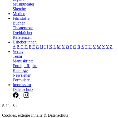
Musiktheater
Sketche
Medien
Filmstoffe
Bücher
Theatertexte
Drehbücher
Referenzen
Urheber:innen
A
B
C
D
E
F
G
H
I
J
K
L
M
N
O
P
Q
R
S
T
U
V
W
X
Y
Z
Verlag
Team
Manuskripte
Foreign Rights
Kataloge
Newsletter
Formulare
Impressum
Datenschutz
Schließen
--
Cookies, externe Inhalte & Datenschutz