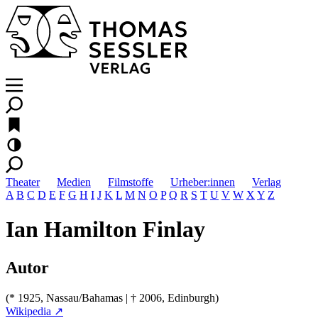
Theater
Medien
Filmstoffe
Urheber:innen
Verlag
A
B
C
D
E
F
G
H
I
J
K
L
M
N
O
P
Q
R
S
T
U
V
W
X
Y
Z
Ian Hamilton Finlay
Autor
(* 1925, Nassau/Bahamas | † 2006, Edinburgh)
Wikipedia ↗