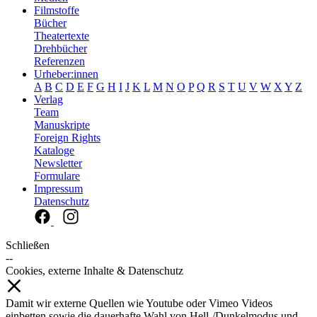
Filmstoffe
Bücher
Theatertexte
Drehbücher
Referenzen
Urheber:innen
A
B
C
D
E
F
G
H
I
J
K
L
M
N
O
P
Q
R
S
T
U
V
W
X
Y
Z
Verlag
Team
Manuskripte
Foreign Rights
Kataloge
Newsletter
Formulare
Impressum
Datenschutz
Schließen
--
Cookies, externe Inhalte & Datenschutz
Damit wir externe Quellen wie Youtube oder Vimeo Videos
einbetten sowie die dauerhafte Wahl von Hell-/Dunkelmodus und