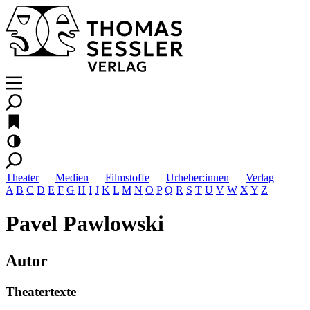
Theater
Medien
Filmstoffe
Urheber:innen
Verlag
A
B
C
D
E
F
G
H
I
J
K
L
M
N
O
P
Q
R
S
T
U
V
W
X
Y
Z
Pavel Pawlowski
Autor
Theatertexte