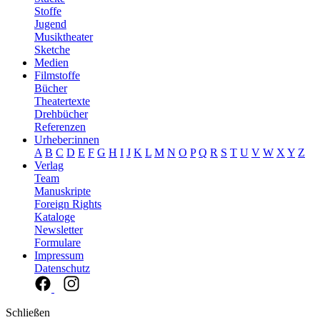
Stoffe
Jugend
Musiktheater
Sketche
Medien
Filmstoffe
Bücher
Theatertexte
Drehbücher
Referenzen
Urheber:innen
A
B
C
D
E
F
G
H
I
J
K
L
M
N
O
P
Q
R
S
T
U
V
W
X
Y
Z
Verlag
Team
Manuskripte
Foreign Rights
Kataloge
Newsletter
Formulare
Impressum
Datenschutz
Schließen