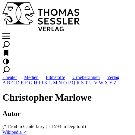
Theater
Medien
Filmstoffe
Urheber:innen
Verlag
A
B
C
D
E
F
G
H
I
J
K
L
M
N
O
P
Q
R
S
T
U
V
W
X
Y
Z
Christopher Marlowe
Autor
(* 1564 in Canterbury | † 1593 in Deptford)
Wikipedia ↗