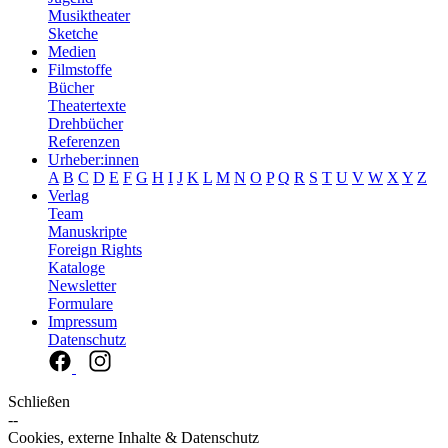
Musiktheater
Sketche
Medien
Filmstoffe
Bücher
Theatertexte
Drehbücher
Referenzen
Urheber:innen
A
B
C
D
E
F
G
H
I
J
K
L
M
N
O
P
Q
R
S
T
U
V
W
X
Y
Z
Verlag
Team
Manuskripte
Foreign Rights
Kataloge
Newsletter
Formulare
Impressum
Datenschutz
Schließen
--
Cookies, externe Inhalte & Datenschutz