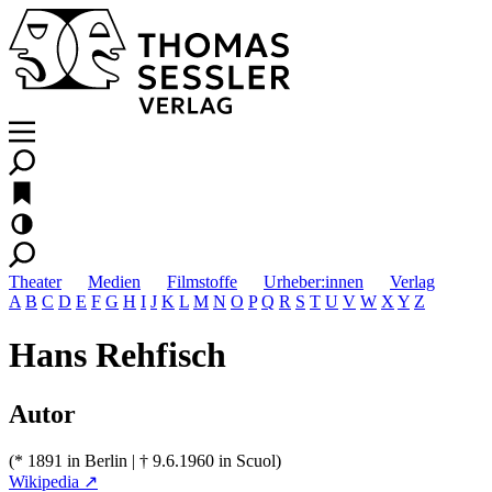
Theater
Medien
Filmstoffe
Urheber:innen
Verlag
A
B
C
D
E
F
G
H
I
J
K
L
M
N
O
P
Q
R
S
T
U
V
W
X
Y
Z
Hans Rehfisch
Autor
(* 1891 in Berlin | † 9.6.1960 in Scuol)
Wikipedia ↗