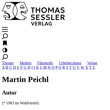
Theater
Medien
Filmstoffe
Urheber:innen
Verlag
A
B
C
D
E
F
G
H
I
J
K
L
M
N
O
P
Q
R
S
T
U
V
W
X
Y
Z
Martin Peichl
Autor
(* 1983 im Waldviertel)