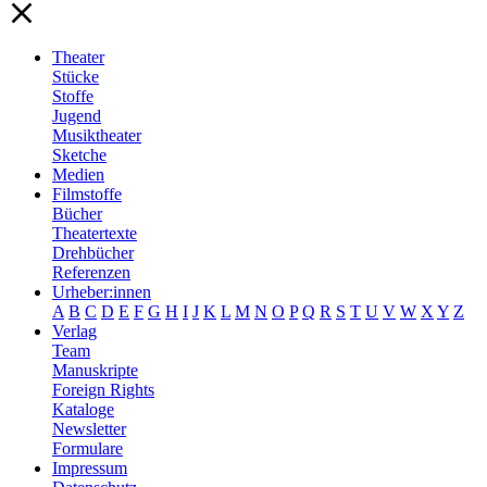
Theater
Stücke
Stoffe
Jugend
Musiktheater
Sketche
Medien
Filmstoffe
Bücher
Theatertexte
Drehbücher
Referenzen
Urheber:innen
A
B
C
D
E
F
G
H
I
J
K
L
M
N
O
P
Q
R
S
T
U
V
W
X
Y
Z
Verlag
Team
Manuskripte
Foreign Rights
Kataloge
Newsletter
Formulare
Impressum