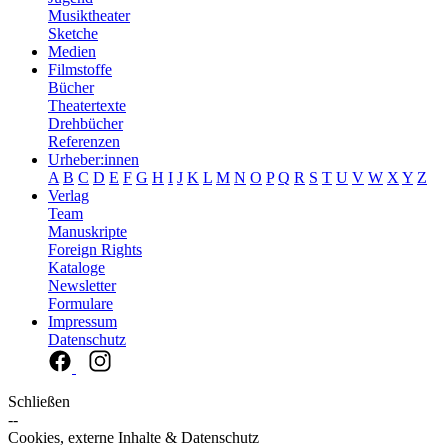
Musiktheater
Sketche
Medien
Filmstoffe
Bücher
Theatertexte
Drehbücher
Referenzen
Urheber:innen
A
B
C
D
E
F
G
H
I
J
K
L
M
N
O
P
Q
R
S
T
U
V
W
X
Y
Z
Verlag
Team
Manuskripte
Foreign Rights
Kataloge
Newsletter
Formulare
Impressum
Datenschutz
Schließen
--
Cookies, externe Inhalte & Datenschutz