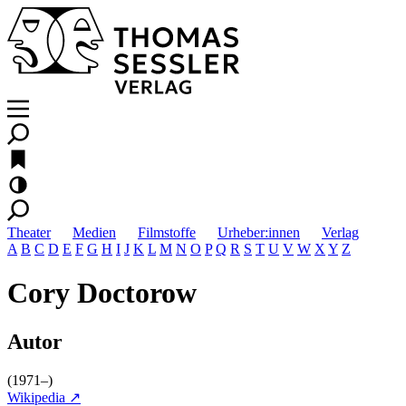
Theater
Medien
Filmstoffe
Urheber:innen
Verlag
A
B
C
D
E
F
G
H
I
J
K
L
M
N
O
P
Q
R
S
T
U
V
W
X
Y
Z
Cory Doctorow
Autor
(1971–)
Wikipedia ↗