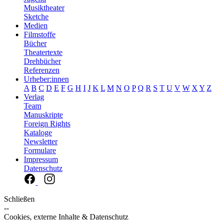
Musiktheater
Sketche
Medien
Filmstoffe
Bücher
Theatertexte
Drehbücher
Referenzen
Urheber:innen
A
B
C
D
E
F
G
H
I
J
K
L
M
N
O
P
Q
R
S
T
U
V
W
X
Y
Z
Verlag
Team
Manuskripte
Foreign Rights
Kataloge
Newsletter
Formulare
Impressum
Datenschutz
Schließen
--
Cookies, externe Inhalte & Datenschutz