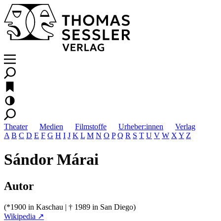
Theater
Medien
Filmstoffe
Urheber:innen
Verlag
A
B
C
D
E
F
G
H
I
J
K
L
M
N
O
P
Q
R
S
T
U
V
W
X
Y
Z
Sándor Márai
Autor
(*1900 in Kaschau | † 1989 in San Diego)
Wikipedia ↗