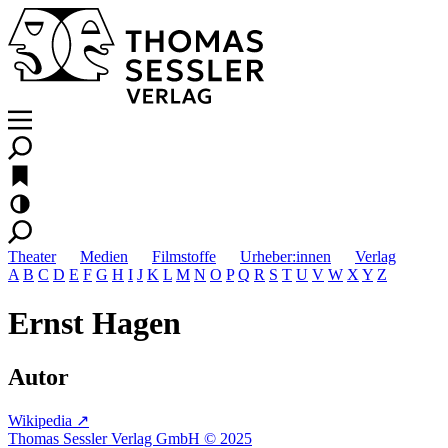
Theater
Medien
Filmstoffe
Urheber:innen
Verlag
A
B
C
D
E
F
G
H
I
J
K
L
M
N
O
P
Q
R
S
T
U
V
W
X
Y
Z
Ernst Hagen
Autor
Wikipedia ↗
Thomas Sessler Verlag GmbH © 2025