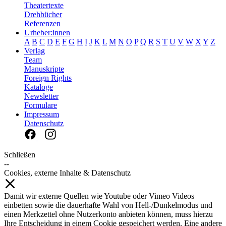
Theatertexte
Drehbücher
Referenzen
Urheber:innen
A
B
C
D
E
F
G
H
I
J
K
L
M
N
O
P
Q
R
S
T
U
V
W
X
Y
Z
Verlag
Team
Manuskripte
Foreign Rights
Kataloge
Newsletter
Formulare
Impressum
Datenschutz
Schließen
--
Cookies, externe Inhalte & Datenschutz
Damit wir externe Quellen wie Youtube oder Vimeo Videos
einbetten sowie die dauerhafte Wahl von Hell-/Dunkelmodus und
einen Merkzettel ohne Nutzerkonto anbieten können, muss hierzu
Ihre Entscheidung in einem Cookie gespeichert werden. Eine andere