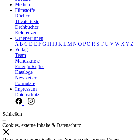
Medien
Filmstoffe
Bücher
Theatertexte
Drehbücher
Referenzen
Urheber:innen
A
B
C
D
E
F
G
H
I
J
K
L
M
N
O
P
Q
R
S
T
U
V
W
X
Y
Z
Verlag
Team
Manuskripte
Foreign Rights
Kataloge
Newsletter
Formulare
Impressum
Datenschutz
Schließen
--
Cookies, externe Inhalte & Datenschutz
Damit wir externe Quellen wie Youtube oder Vimeo Videos