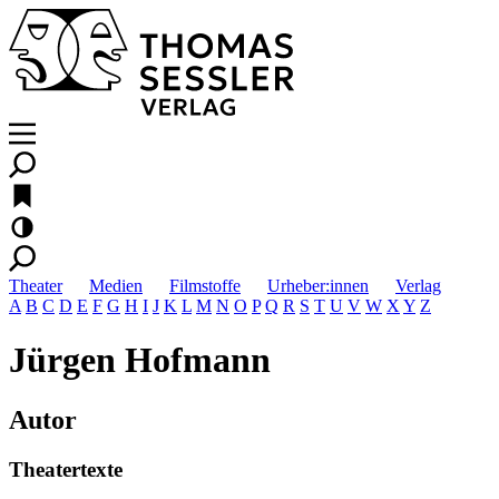
Theater
Medien
Filmstoffe
Urheber:innen
Verlag
A
B
C
D
E
F
G
H
I
J
K
L
M
N
O
P
Q
R
S
T
U
V
W
X
Y
Z
Jürgen Hofmann
Autor
Theatertexte