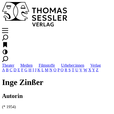
Theater
Medien
Filmstoffe
Urheber:innen
Verlag
A
B
C
D
E
F
G
H
I
J
K
L
M
N
O
P
Q
R
S
T
U
V
W
X
Y
Z
Inge Zinßer
Autorin
(* 1954)