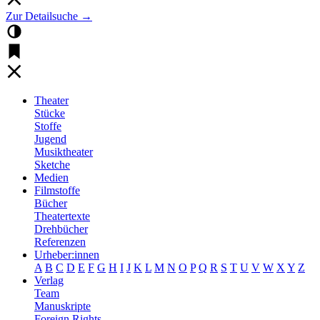
Zur Detailsuche →
Theater
Stücke
Stoffe
Jugend
Musiktheater
Sketche
Medien
Filmstoffe
Bücher
Theatertexte
Drehbücher
Referenzen
Urheber:innen
A
B
C
D
E
F
G
H
I
J
K
L
M
N
O
P
Q
R
S
T
U
V
W
X
Y
Z
Verlag
Team
Manuskripte
Foreign Rights