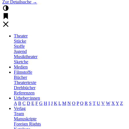
Zur Detailsuche →
Theater
Stücke
Stoffe
Jugend
Musiktheater
Sketche
Medien
Filmstoffe
Bücher
Theatertexte
Drehbücher
Referenzen
Urheber:innen
A
B
C
D
E
F
G
H
I
J
K
L
M
N
O
P
Q
R
S
T
U
V
W
X
Y
Z
Verlag
Team
Manuskripte
Foreign Rights