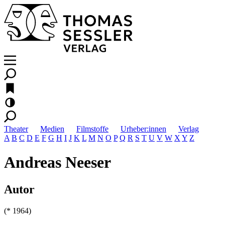
Theater
Medien
Filmstoffe
Urheber:innen
Verlag
A
B
C
D
E
F
G
H
I
J
K
L
M
N
O
P
Q
R
S
T
U
V
W
X
Y
Z
Andreas Neeser
Autor
(* 1964)