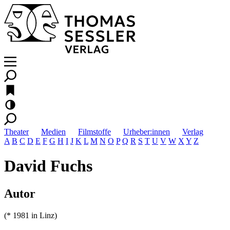
Theater
Medien
Filmstoffe
Urheber:innen
Verlag
A
B
C
D
E
F
G
H
I
J
K
L
M
N
O
P
Q
R
S
T
U
V
W
X
Y
Z
David Fuchs
Autor
(* 1981 in Linz)