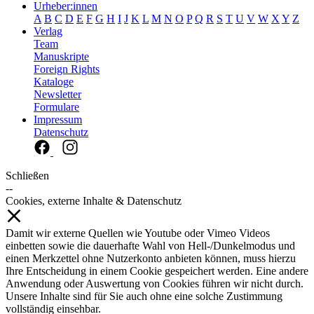
Urheber:innen
A
B
C
D
E
F
G
H
I
J
K
L
M
N
O
P
Q
R
S
T
U
V
W
X
Y
Z
Verlag
Team
Manuskripte
Foreign Rights
Kataloge
Newsletter
Formulare
Impressum
Datenschutz
Schließen
--
Cookies, externe Inhalte & Datenschutz
Damit wir externe Quellen wie Youtube oder Vimeo Videos
einbetten sowie die dauerhafte Wahl von Hell-/Dunkelmodus und
einen Merkzettel ohne Nutzerkonto anbieten können, muss hierzu
Ihre Entscheidung in einem Cookie gespeichert werden. Eine andere
Anwendung oder Auswertung von Cookies führen wir nicht durch.
Unsere Inhalte sind für Sie auch ohne eine solche Zustimmung
vollständig einsehbar.