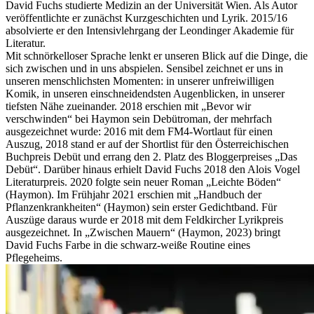
David Fuchs studierte Medizin an der Universität Wien. Als Autor
veröffentlichte er zunächst Kurzgeschichten und Lyrik. 2015/16
absolvierte er den Intensivlehrgang der Leondinger Akademie für
Literatur.
Mit schnörkelloser Sprache lenkt er unseren Blick auf die Dinge, die
sich zwischen und in uns abspielen. Sensibel zeichnet er uns in
unseren menschlichsten Momenten: in unserer unfreiwilligen
Komik, in unseren einschneidendsten Augenblicken, in unserer
tiefsten Nähe zueinander. 2018 erschien mit „Bevor wir
verschwinden“ bei Haymon sein Debütroman, der mehrfach
ausgezeichnet wurde: 2016 mit dem FM4-Wortlaut für einen
Auszug, 2018 stand er auf der Shortlist für den Österreichischen
Buchpreis Debüt und errang den 2. Platz des Bloggerpreises „Das
Debüt“. Darüber hinaus erhielt David Fuchs 2018 den Alois Vogel
Literaturpreis. 2020 folgte sein neuer Roman „Leichte Böden“
(Haymon). Im Frühjahr 2021 erschien mit „Handbuch der
Pflanzenkrankheiten“ (Haymon) sein erster Gedichtband. Für
Auszüge daraus wurde er 2018 mit dem Feldkircher Lyrikpreis
ausgezeichnet. In „Zwischen Mauern“ (Haymon, 2023) bringt
David Fuchs Farbe in die schwarz-weiße Routine eines
Pflegeheims.