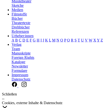
Musiktheater
Sketche
Medien
Filmstoffe
Bücher
Theatertexte
Drehbücher
Referenzen
Urheber:innen
A
B
C
D
E
F
G
H
I
J
K
L
M
N
O
P
Q
R
S
T
U
V
W
X
Y
Z
Verlag
Team
Manuskripte
Foreign Rights
Kataloge
Newsletter
Formulare
Impressum
Datenschutz
Schließen
--
Cookies, externe Inhalte & Datenschutz