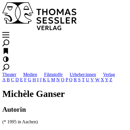
Theater
Medien
Filmstoffe
Urheber:innen
Verlag
A
B
C
D
E
F
G
H
I
J
K
L
M
N
O
P
Q
R
S
T
U
V
W
X
Y
Z
Michèle Ganser
Autorin
(* 1995 in Aachen)