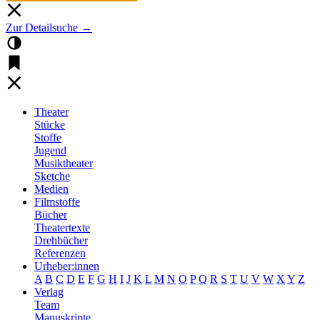
Zur Detailsuche →
Theater
Stücke
Stoffe
Jugend
Musiktheater
Sketche
Medien
Filmstoffe
Bücher
Theatertexte
Drehbücher
Referenzen
Urheber:innen
A
B
C
D
E
F
G
H
I
J
K
L
M
N
O
P
Q
R
S
T
U
V
W
X
Y
Z
Verlag
Team
Manuskripte