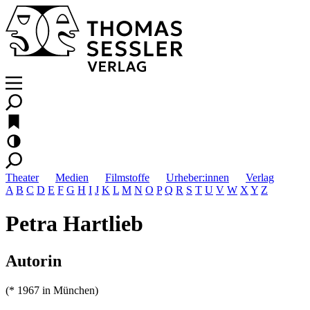
Theater
Medien
Filmstoffe
Urheber:innen
Verlag
A
B
C
D
E
F
G
H
I
J
K
L
M
N
O
P
Q
R
S
T
U
V
W
X
Y
Z
Petra Hartlieb
Autorin
(* 1967 in München)