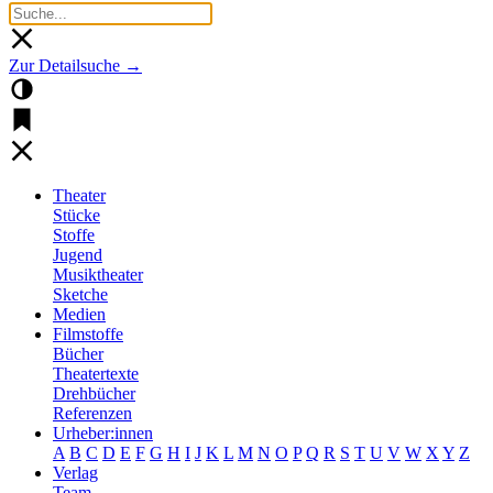
Zur Detailsuche →
Theater
Stücke
Stoffe
Jugend
Musiktheater
Sketche
Medien
Filmstoffe
Bücher
Theatertexte
Drehbücher
Referenzen
Urheber:innen
A
B
C
D
E
F
G
H
I
J
K
L
M
N
O
P
Q
R
S
T
U
V
W
X
Y
Z
Verlag
Team