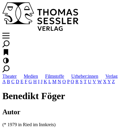
Theater
Medien
Filmstoffe
Urheber:innen
Verlag
A
B
C
D
E
F
G
H
I
J
K
L
M
N
O
P
Q
R
S
T
U
V
W
X
Y
Z
Benedikt Föger
Autor
(* 1979 in Ried im Innkreis)