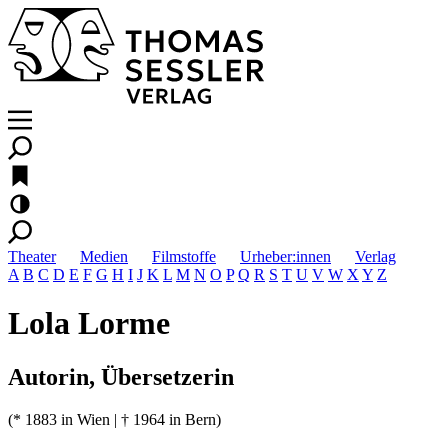
Theater
Medien
Filmstoffe
Urheber:innen
Verlag
A
B
C
D
E
F
G
H
I
J
K
L
M
N
O
P
Q
R
S
T
U
V
W
X
Y
Z
Lola Lorme
Autorin, Übersetzerin
(* 1883 in Wien | † 1964 in Bern)