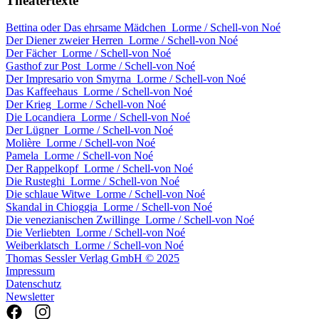
Theatertexte
Bettina oder Das ehrsame Mädchen
Lorme / Schell-von Noé
Der Diener zweier Herren
Lorme / Schell-von Noé
Der Fächer
Lorme / Schell-von Noé
Gasthof zur Post
Lorme / Schell-von Noé
Der Impresario von Smyrna
Lorme / Schell-von Noé
Das Kaffeehaus
Lorme / Schell-von Noé
Der Krieg
Lorme / Schell-von Noé
Die Locandiera
Lorme / Schell-von Noé
Der Lügner
Lorme / Schell-von Noé
Molière
Lorme / Schell-von Noé
Pamela
Lorme / Schell-von Noé
Der Rappelkopf
Lorme / Schell-von Noé
Die Rusteghi
Lorme / Schell-von Noé
Die schlaue Witwe
Lorme / Schell-von Noé
Skandal in Chioggia
Lorme / Schell-von Noé
Die venezianischen Zwillinge
Lorme / Schell-von Noé
Die Verliebten
Lorme / Schell-von Noé
Weiberklatsch
Lorme / Schell-von Noé
Thomas Sessler Verlag GmbH © 2025
Impressum
Datenschutz
Newsletter