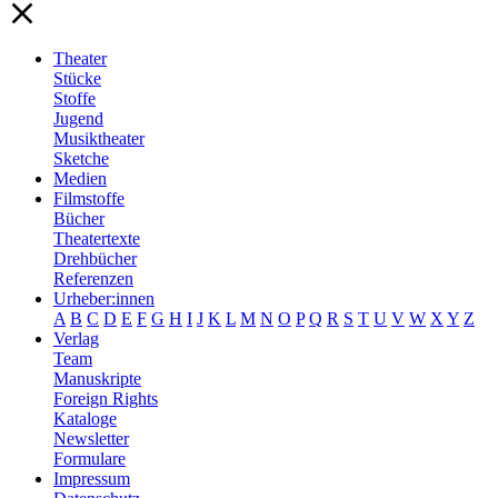
Theater
Stücke
Stoffe
Jugend
Musiktheater
Sketche
Medien
Filmstoffe
Bücher
Theatertexte
Drehbücher
Referenzen
Urheber:innen
A
B
C
D
E
F
G
H
I
J
K
L
M
N
O
P
Q
R
S
T
U
V
W
X
Y
Z
Verlag
Team
Manuskripte
Foreign Rights
Kataloge
Newsletter
Formulare
Impressum