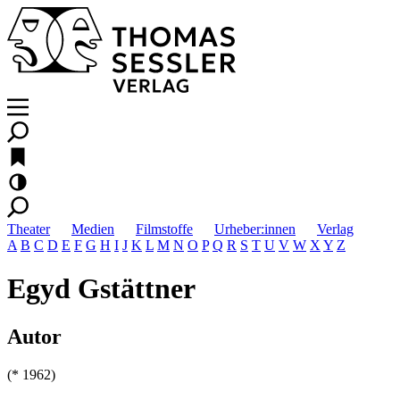
Theater
Medien
Filmstoffe
Urheber:innen
Verlag
A
B
C
D
E
F
G
H
I
J
K
L
M
N
O
P
Q
R
S
T
U
V
W
X
Y
Z
Egyd Gstättner
Autor
(* 1962)