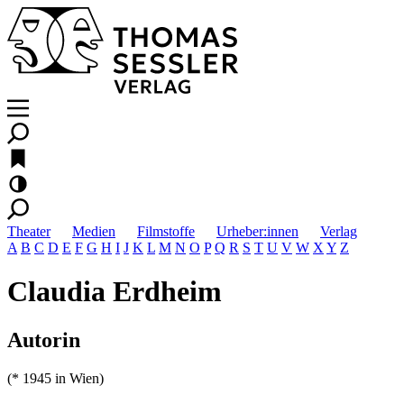
Theater
Medien
Filmstoffe
Urheber:innen
Verlag
A
B
C
D
E
F
G
H
I
J
K
L
M
N
O
P
Q
R
S
T
U
V
W
X
Y
Z
Claudia Erdheim
Autorin
(* 1945 in Wien)