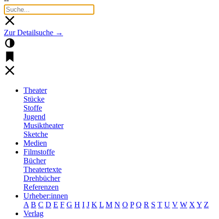
Zur Detailsuche →
Theater
Stücke
Stoffe
Jugend
Musiktheater
Sketche
Medien
Filmstoffe
Bücher
Theatertexte
Drehbücher
Referenzen
Urheber:innen
A
B
C
D
E
F
G
H
I
J
K
L
M
N
O
P
Q
R
S
T
U
V
W
X
Y
Z
Verlag