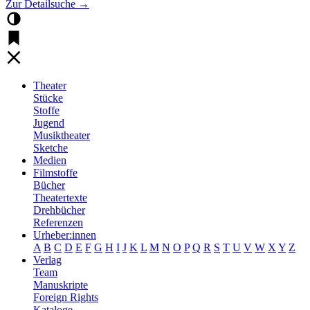
Zur Detailsuche →
Theater
Stücke
Stoffe
Jugend
Musiktheater
Sketche
Medien
Filmstoffe
Bücher
Theatertexte
Drehbücher
Referenzen
Urheber:innen
A
B
C
D
E
F
G
H
I
J
K
L
M
N
O
P
Q
R
S
T
U
V
W
X
Y
Z
Verlag
Team
Manuskripte
Foreign Rights
Kataloge