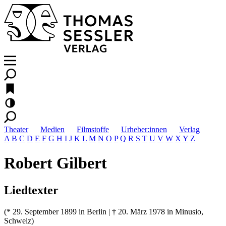
Theater
Medien
Filmstoffe
Urheber:innen
Verlag
A
B
C
D
E
F
G
H
I
J
K
L
M
N
O
P
Q
R
S
T
U
V
W
X
Y
Z
Robert Gilbert
Liedtexter
(* 29. September 1899 in Berlin | † 20. März 1978 in Minusio,
Schweiz)