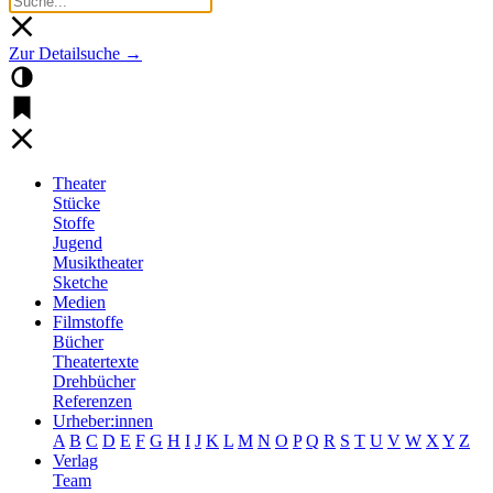
Zur Detailsuche →
Theater
Stücke
Stoffe
Jugend
Musiktheater
Sketche
Medien
Filmstoffe
Bücher
Theatertexte
Drehbücher
Referenzen
Urheber:innen
A
B
C
D
E
F
G
H
I
J
K
L
M
N
O
P
Q
R
S
T
U
V
W
X
Y
Z
Verlag
Team