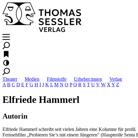
Theater
Medien
Filmstoffe
Urheber:innen
Verlag
A
B
C
D
E
F
G
H
I
J
K
L
M
N
O
P
Q
R
S
T
U
V
W
X
Y
Z
Elfriede Hammerl
Autorin
Elfriede Hammerl schreibt seit vielen Jahren eine Kolumne für profi
Fernsehfilm „Probieren Sie’s mit einem Jüngeren“ (Hauptrolle Senta B