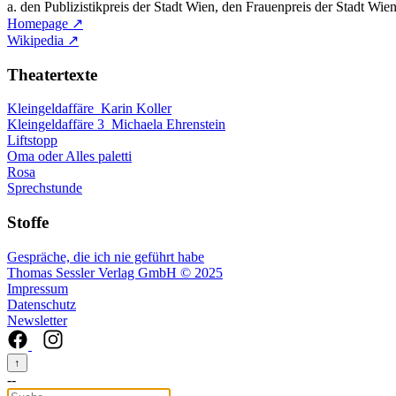
a. den Publizistikpreis der Stadt Wien, den Frauenpreis der Stadt W
Homepage ↗
Wikipedia ↗
Theatertexte
Kleingeldaffäre
Karin Koller
Kleingeldaffäre 3
Michaela Ehrenstein
Liftstopp
Oma oder Alles paletti
Rosa
Sprechstunde
Stoffe
Gespräche, die ich nie geführt habe
Thomas Sessler Verlag GmbH © 2025
Impressum
Datenschutz
Newsletter
↑
--