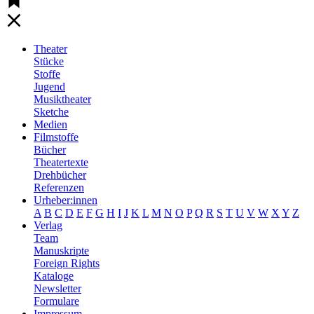
Theater
Stücke
Stoffe
Jugend
Musiktheater
Sketche
Medien
Filmstoffe
Bücher
Theatertexte
Drehbücher
Referenzen
Urheber:innen
A
B
C
D
E
F
G
H
I
J
K
L
M
N
O
P
Q
R
S
T
U
V
W
X
Y
Z
Verlag
Team
Manuskripte
Foreign Rights
Kataloge
Newsletter
Formulare
Impressum