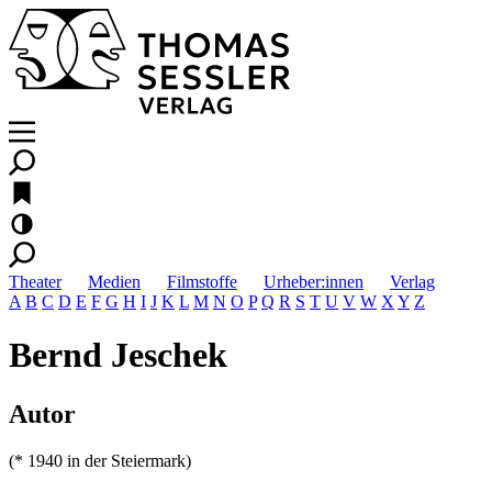
Theater
Medien
Filmstoffe
Urheber:innen
Verlag
A
B
C
D
E
F
G
H
I
J
K
L
M
N
O
P
Q
R
S
T
U
V
W
X
Y
Z
Bernd Jeschek
Autor
(* 1940 in der Steiermark)