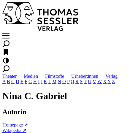
Theater
Medien
Filmstoffe
Urheber:innen
Verlag
A
B
C
D
E
F
G
H
I
J
K
L
M
N
O
P
Q
R
S
T
U
V
W
X
Y
Z
Nina C. Gabriel
Autorin
Homepage ↗
Wikipedia ↗