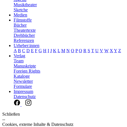
Musiktheater
Sketche
Medien
Filmstoffe
Bücher
Theatertexte
Drehbücher
Referenzen
Urheber:innen
A
B
C
D
E
F
G
H
I
J
K
L
M
N
O
P
Q
R
S
T
U
V
W
X
Y
Z
Verlag
Team
Manuskripte
Foreign Rights
Kataloge
Newsletter
Formulare
Impressum
Datenschutz
Schließen
--
Cookies, externe Inhalte & Datenschutz