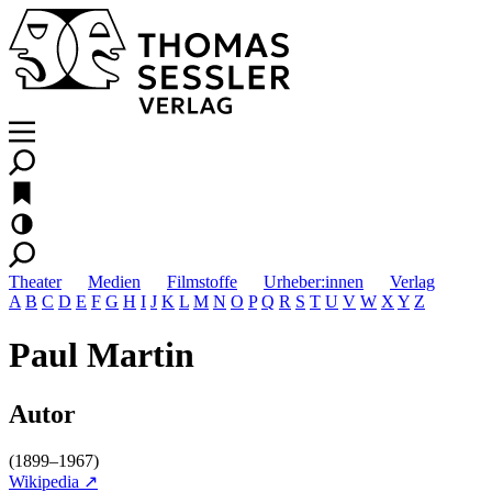
Theater
Medien
Filmstoffe
Urheber:innen
Verlag
A
B
C
D
E
F
G
H
I
J
K
L
M
N
O
P
Q
R
S
T
U
V
W
X
Y
Z
Paul Martin
Autor
(1899–1967)
Wikipedia ↗