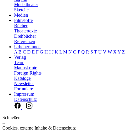
Musiktheater
Sketche
Medien
Filmstoffe
Bücher
Theatertexte
Drehbücher
Referenzen
Urheber:innen
A
B
C
D
E
F
G
H
I
J
K
L
M
N
O
P
Q
R
S
T
U
V
W
X
Y
Z
Verlag
Team
Manuskripte
Foreign Rights
Kataloge
Newsletter
Formulare
Impressum
Datenschutz
Schließen
--
Cookies, externe Inhalte & Datenschutz