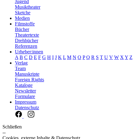
Jugend
Musiktheater
Sketche
Medien
Filmstoffe
Bücher
Theatertexte
Drehbücher
Referenzen
Urheber:innen
A
B
C
D
E
F
G
H
I
J
K
L
M
N
O
P
Q
R
S
T
U
V
W
X
Y
Z
Verlag
Team
Manuskripte
Foreign Rights
Kataloge
Newsletter
Formulare
Impressum
Datenschutz
Schließen
--
Cookies, externe Inhalte & Datenschutz