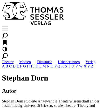
Theater
Medien
Filmstoffe
Urheber:innen
Verlag
A
B
C
D
E
F
G
H
I
J
K
L
M
N
O
P
Q
R
S
T
U
V
W
X
Y
Z
Stephan Dorn
Autor
Stephan Dorn studierte Angewandte Theaterwissenschaft an der
Justus-Liebig-Universität Gießen, sowie Theatre: Theory and