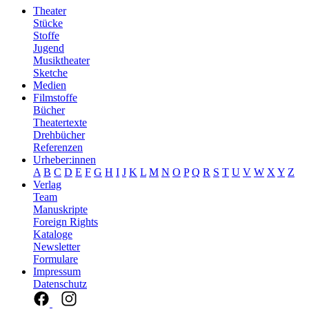
Theater
Stücke
Stoffe
Jugend
Musiktheater
Sketche
Medien
Filmstoffe
Bücher
Theatertexte
Drehbücher
Referenzen
Urheber:innen
A
B
C
D
E
F
G
H
I
J
K
L
M
N
O
P
Q
R
S
T
U
V
W
X
Y
Z
Verlag
Team
Manuskripte
Foreign Rights
Kataloge
Newsletter
Formulare
Impressum
Datenschutz