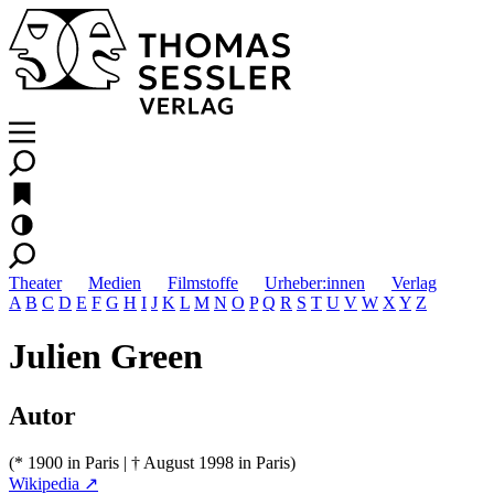
Theater
Medien
Filmstoffe
Urheber:innen
Verlag
A
B
C
D
E
F
G
H
I
J
K
L
M
N
O
P
Q
R
S
T
U
V
W
X
Y
Z
Julien Green
Autor
(* 1900 in Paris | † August 1998 in Paris)
Wikipedia ↗