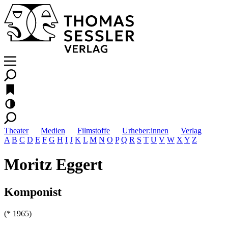
Theater
Medien
Filmstoffe
Urheber:innen
Verlag
A
B
C
D
E
F
G
H
I
J
K
L
M
N
O
P
Q
R
S
T
U
V
W
X
Y
Z
Moritz Eggert
Komponist
(* 1965)