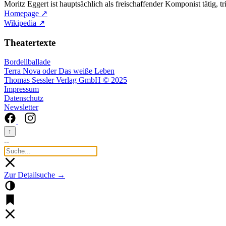
Moritz Eggert ist hauptsächlich als freischaffender Komponist tätig, t
Homepage ↗
Wikipedia ↗
Theatertexte
Bordellballade
Terra Nova oder Das weiße Leben
Thomas Sessler Verlag GmbH © 2025
Impressum
Datenschutz
Newsletter
↑
--
Zur Detailsuche →