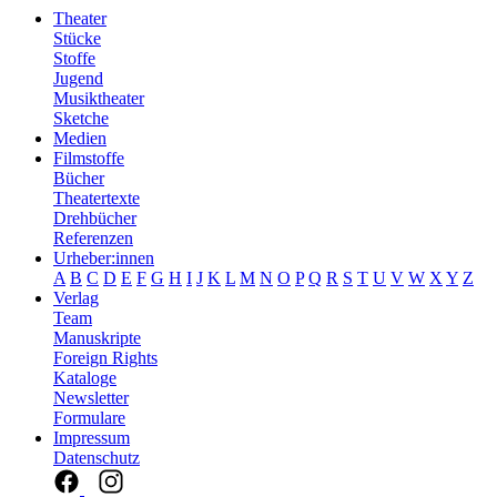
Theater
Stücke
Stoffe
Jugend
Musiktheater
Sketche
Medien
Filmstoffe
Bücher
Theatertexte
Drehbücher
Referenzen
Urheber:innen
A
B
C
D
E
F
G
H
I
J
K
L
M
N
O
P
Q
R
S
T
U
V
W
X
Y
Z
Verlag
Team
Manuskripte
Foreign Rights
Kataloge
Newsletter
Formulare
Impressum
Datenschutz