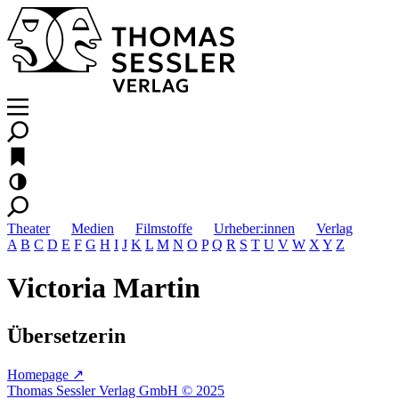
Theater
Medien
Filmstoffe
Urheber:innen
Verlag
A
B
C
D
E
F
G
H
I
J
K
L
M
N
O
P
Q
R
S
T
U
V
W
X
Y
Z
Victoria Martin
Übersetzerin
Homepage ↗
Thomas Sessler Verlag GmbH © 2025