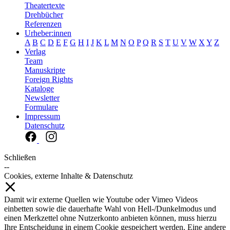
Theatertexte
Drehbücher
Referenzen
Urheber:innen
A
B
C
D
E
F
G
H
I
J
K
L
M
N
O
P
Q
R
S
T
U
V
W
X
Y
Z
Verlag
Team
Manuskripte
Foreign Rights
Kataloge
Newsletter
Formulare
Impressum
Datenschutz
Schließen
--
Cookies, externe Inhalte & Datenschutz
Damit wir externe Quellen wie Youtube oder Vimeo Videos
einbetten sowie die dauerhafte Wahl von Hell-/Dunkelmodus und
einen Merkzettel ohne Nutzerkonto anbieten können, muss hierzu
Ihre Entscheidung in einem Cookie gespeichert werden. Eine andere