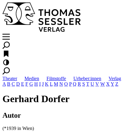
Theater
Medien
Filmstoffe
Urheber:innen
Verlag
A
B
C
D
E
F
G
H
I
J
K
L
M
N
O
P
Q
R
S
T
U
V
W
X
Y
Z
Gerhard Dorfer
Autor
(*1939 in Wien)