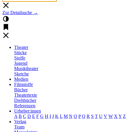
Zur Detailsuche →
Theater
Stücke
Stoffe
Jugend
Musiktheater
Sketche
Medien
Filmstoffe
Bücher
Theatertexte
Drehbücher
Referenzen
Urheber:innen
A
B
C
D
E
F
G
H
I
J
K
L
M
N
O
P
Q
R
S
T
U
V
W
X
Y
Z
Verlag
Team