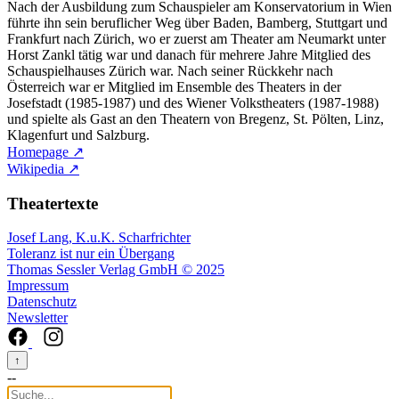
Nach der Ausbildung zum Schauspieler am Konservatorium in Wien
führte ihn sein beruflicher Weg über Baden, Bamberg, Stuttgart und
Frankfurt nach Zürich, wo er zuerst am Theater am Neumarkt unter
Horst Zankl tätig war und danach für mehrere Jahre Mitglied des
Schauspielhauses Zürich war. Nach seiner Rückkehr nach
Österreich war er Mitglied im Ensemble des Theaters in der
Josefstadt (1985-1987) und des Wiener Volkstheaters (1987-1988)
und spielte als Gast an den Theatern von Bregenz, St. Pölten, Linz,
Klagenfurt und Salzburg.
Homepage ↗
Wikipedia ↗
Theatertexte
Josef Lang, K.u.K. Scharfrichter
Toleranz ist nur ein Übergang
Thomas Sessler Verlag GmbH © 2025
Impressum
Datenschutz
Newsletter
↑
--